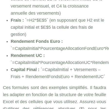
versement mensuel, et C4 la croissance
annuelle des versements)
Frais :
`=H2*$E$5` (en supposant que H2 est le
capital initial et $E$5 la cellule des frais de
gestion)
Rendement Fonds Euro :
`=CapitalInitial*PourcentageAllocationFondEuro
Rendement UC :
`=CapitalInitial*PourcentageAllocationUC*Rende
Capital Final :
`=CapitalInitial + Versements –
Frais + RendementFondsEuro + RendementUC`
Ces formules sont des exemples simplifiés. Il faudra
les adapter en fonction de la structure de votre feuille
Excel et des cellules que vous utilisez. Assurez-vous
d’utiliser des références absolues ($) pour les