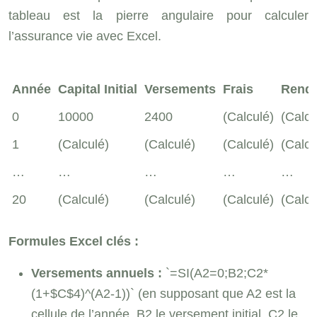
tableau est la pierre angulaire pour calculer
l’assurance vie avec Excel.
Année
Capital Initial
Versements
Frais
Rende
0
10000
2400
(Calculé)
(Calcu
1
(Calculé)
(Calculé)
(Calculé)
(Calcu
…
…
…
…
…
20
(Calculé)
(Calculé)
(Calculé)
(Calcu
Formules Excel clés :
Versements annuels :
`=SI(A2=0;B2;C2*
(1+$C$4)^(A2-1))` (en supposant que A2 est la
cellule de l’année, B2 le versement initial, C2 le