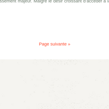
sement majeur. Malgré le désir croissant d’accéder à la p
Page suivante »