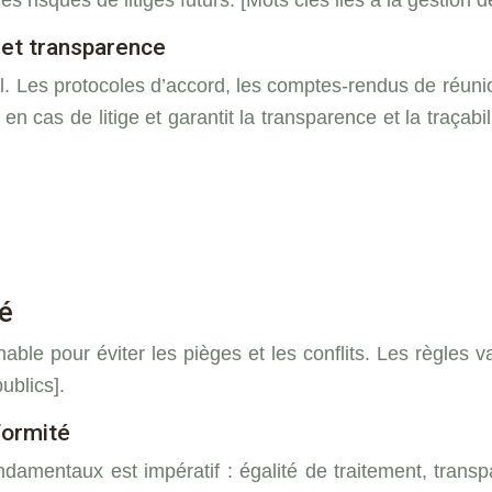
es risques de litiges futurs. [Mots clés liés à la gestion 
 et transparence
. Les protocoles d’accord, les comptes-rendus de réunio
cas de litige et garantit la transparence et la traçabili
né
le pour éviter les pièges et les conflits. Les règles var
ublics].
formité
damentaux est impératif : égalité de traitement, transp