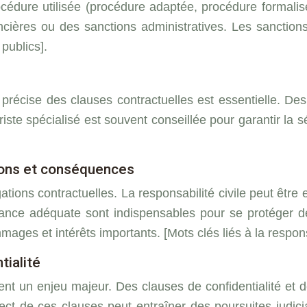
procédure utilisée (procédure adaptée, procédure formal
nancières ou des sanctions administratives. Les sancti
 publics].
 et précise des clauses contractuelles est essentielle. 
riste spécialisé est souvent conseillée pour garantir la sé
ations et conséquences
ations contractuelles. La responsabilité civile peut ê
rance adéquate sont indispensables pour se protéger 
ages et intérêts importants. [Mots clés liés à la responsab
tialité
nt un enjeu majeur. Des clauses de confidentialité et d
ct de ces clauses peut entraîner des poursuites judiciair